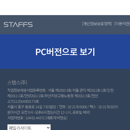
[
개인정보보호정책
] [
이용약관
]
PC버전으로 보기
스탭스(주)
직업정보제공사업등록번호 : 서울 제2002-3호/서울 관악 제2011호-1호/인천
제2011-1호/안양2011-2호/부산지방고용노동청 제2011-3호/천안
J17211201400317-5호
서울시 중구 동호로 14길 7 BS빌딩 / 전화 : 02-2178-8000 / 팩스 : 02-2178-8070
문의시간 오전 9시~오후6시(점심시간 12~1시, 공휴일 제외)
사업자번호 : 104-81-44371 [대표자:박현승]