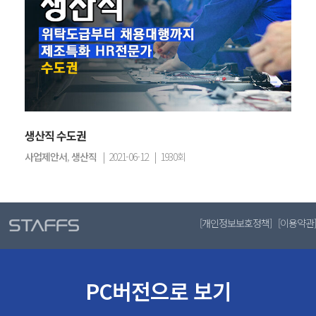
생산직 수도권
사업제안서
,
생산직
| 2021-06-12 | 1930회
[
개인정보보호정책
] [
이용약관
]
PC버전으로 보기